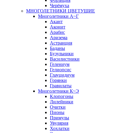
Форзиция
Черёмуха
МНОГОЛЕТНИКИ ЦВЕТУЩИЕ
Многолетники А~Г
Акант
Аконит
Арабис
Аризема
Астранция
Баданы
Бузульники
Василистники
Гелениум
Гелиопсис
Глауцидиум
Горянки
Гравилаты
Многолетники К~Э
Клопогоны
Лилейники
Очитки
Пионы
Примулы
Увулярия
Хохлатки