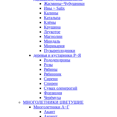
Жасмины~Чубушники
Ивы ~ Salix
Калины
Катальпа
Клёны
Крушина
Леукотое
Магнолии
Миндаль
Мирикария
Пузыреплодники
деревья и кустарники Р~Я
Рододендроны
Розы
Рябины
Рябинник
Сирени
Спиреи
Сумах оленерогий
Форзиция
Черёмуха
МНОГОЛЕТНИКИ ЦВЕТУЩИЕ
Многолетники А~Г
Акант
Аконит