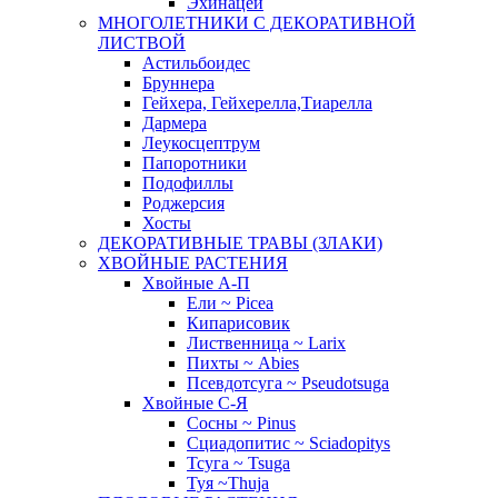
Эхинацеи
МНОГОЛЕТНИКИ С ДЕКОРАТИВНОЙ
ЛИСТВОЙ
Астильбоидес
Бруннера
Гейхера, Гейхерелла,Тиарелла
Дармера
Леукосцептрум
Папоротники
Подофиллы
Роджерсия
Хосты
ДЕКОРАТИВНЫЕ ТРАВЫ (ЗЛАКИ)
ХВОЙНЫЕ РАСТЕНИЯ
Хвойные А-П
Ели ~ Picea
Кипарисовик
Лиственница ~ Larix
Пихты ~ Abies
Псевдотсуга ~ Pseudotsuga
Хвойные С-Я
Сосны ~ Pinus
Сциадопитис ~ Sciadopitys
Тсуга ~ Tsuga
Туя ~Thuja