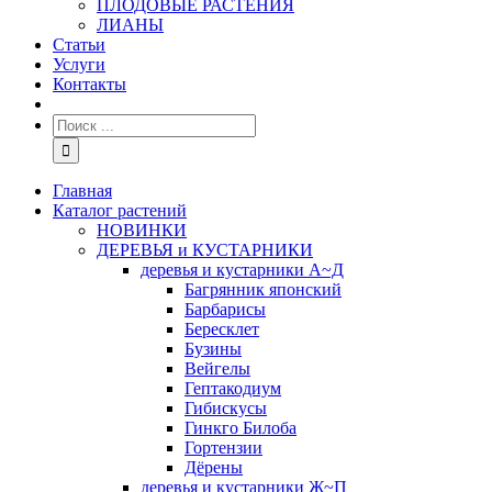
ПЛОДОВЫЕ РАСТЕНИЯ
ЛИАНЫ
Статьи
Услуги
Контакты
Главная
Каталог растений
НОВИНКИ
ДЕРЕВЬЯ и КУСТАРНИКИ
деревья и кустарники А~Д
Багрянник японский
Барбарисы
Бересклет
Бузины
Вейгелы
Гептакодиум
Гибискусы
Гинкго Билоба
Гортензии
Дёрены
деревья и кустарники Ж~П