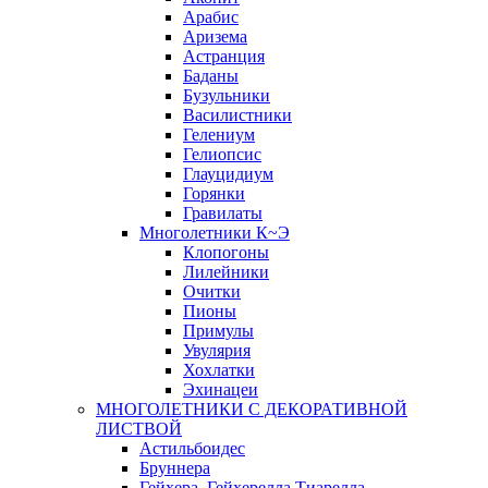
Арабис
Аризема
Астранция
Баданы
Бузульники
Василистники
Гелениум
Гелиопсис
Глауцидиум
Горянки
Гравилаты
Многолетники К~Э
Клопогоны
Лилейники
Очитки
Пионы
Примулы
Увулярия
Хохлатки
Эхинацеи
МНОГОЛЕТНИКИ С ДЕКОРАТИВНОЙ
ЛИСТВОЙ
Астильбоидес
Бруннера
Гейхера, Гейхерелла,Тиарелла