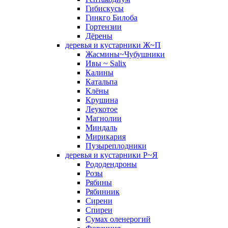
Гибискусы
Гинкго Билоба
Гортензии
Дёрены
деревья и кустарники Ж~П
Жасмины~Чубушники
Ивы ~ Salix
Калины
Катальпа
Клёны
Крушина
Леукотое
Магнолии
Миндаль
Мирикария
Пузыреплодники
деревья и кустарники Р~Я
Рододендроны
Розы
Рябины
Рябинник
Сирени
Спиреи
Сумах оленерогий