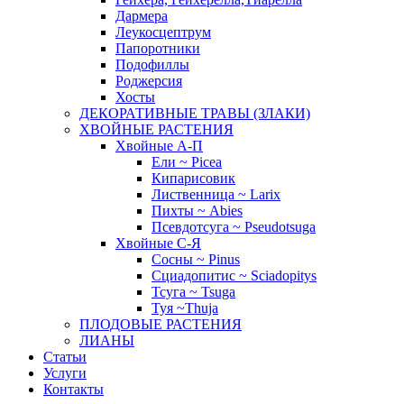
Дармера
Леукосцептрум
Папоротники
Подофиллы
Роджерсия
Хосты
ДЕКОРАТИВНЫЕ ТРАВЫ (ЗЛАКИ)
ХВОЙНЫЕ РАСТЕНИЯ
Хвойные А-П
Ели ~ Picea
Кипарисовик
Лиственница ~ Larix
Пихты ~ Abies
Псевдотсуга ~ Pseudotsuga
Хвойные С-Я
Сосны ~ Pinus
Сциадопитис ~ Sciadopitys
Тсуга ~ Tsuga
Туя ~Thuja
ПЛОДОВЫЕ РАСТЕНИЯ
ЛИАНЫ
Статьи
Услуги
Контакты