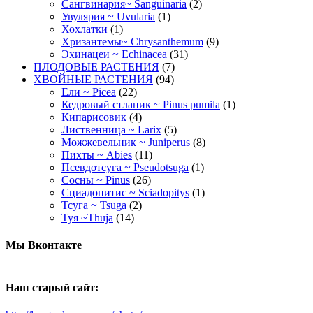
Сангвинария~ Sanguinaria
(2)
Увулярия ~ Uvularia
(1)
Хохлатки
(1)
Хризантемы~ Chrysanthemum
(9)
Эхинацеи ~ Echinacea
(31)
ПЛОДОВЫЕ РАСТЕНИЯ
(7)
ХВОЙНЫЕ РАСТЕНИЯ
(94)
Ели ~ Picea
(22)
Кедровый стланик ~ Pinus pumila
(1)
Кипарисовик
(4)
Лиственница ~ Larix
(5)
Можжевельник ~ Juniperus
(8)
Пихты ~ Abies
(11)
Псевдотсуга ~ Pseudotsuga
(1)
Сосны ~ Pinus
(26)
Сциадопитис ~ Sciadopitys
(1)
Тсуга ~ Tsuga
(2)
Туя ~Thuja
(14)
Мы Вконтакте
Наш старый сайт: