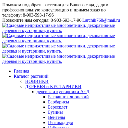
Поможем подобрать растения для Вашего сада, дадим
профессиональную консультацию и примем заказ по
телефону: 8-903-593-17-96
Toggle
Позвоните нам сегодня: 8-903-593-17-96
|
Larchik768@mail.ru
SlidingBar
Area
Главная
Каталог растений
НОВИНКИ
ДЕРЕВЬЯ и КУСТАРНИКИ
деревья и кустарники А~Д
Багрянник японский
Барбарисы
Бересклет
Бузины
Вейгелы
Гептакодиум
Гибискусы