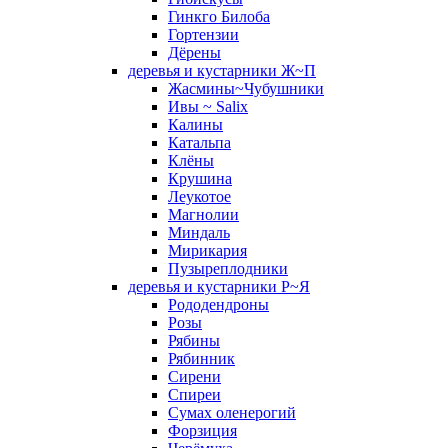
Гинкго Билоба
Гортензии
Дёрены
деревья и кустарники Ж~П
Жасмины~Чубушники
Ивы ~ Salix
Калины
Катальпа
Клёны
Крушина
Леукотое
Магнолии
Миндаль
Мирикария
Пузыреплодники
деревья и кустарники Р~Я
Рододендроны
Розы
Рябины
Рябинник
Сирени
Спиреи
Сумах оленерогий
Форзиция