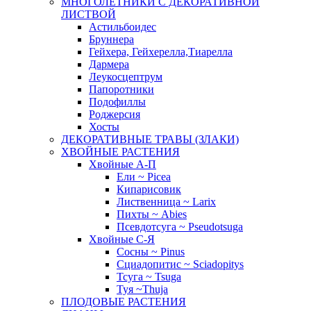
МНОГОЛЕТНИКИ С ДЕКОРАТИВНОЙ
ЛИСТВОЙ
Астильбоидес
Бруннера
Гейхера, Гейхерелла,Тиарелла
Дармера
Леукосцептрум
Папоротники
Подофиллы
Роджерсия
Хосты
ДЕКОРАТИВНЫЕ ТРАВЫ (ЗЛАКИ)
ХВОЙНЫЕ РАСТЕНИЯ
Хвойные А-П
Ели ~ Picea
Кипарисовик
Лиственница ~ Larix
Пихты ~ Abies
Псевдотсуга ~ Pseudotsuga
Хвойные С-Я
Сосны ~ Pinus
Сциадопитис ~ Sciadopitys
Тсуга ~ Tsuga
Туя ~Thuja
ПЛОДОВЫЕ РАСТЕНИЯ