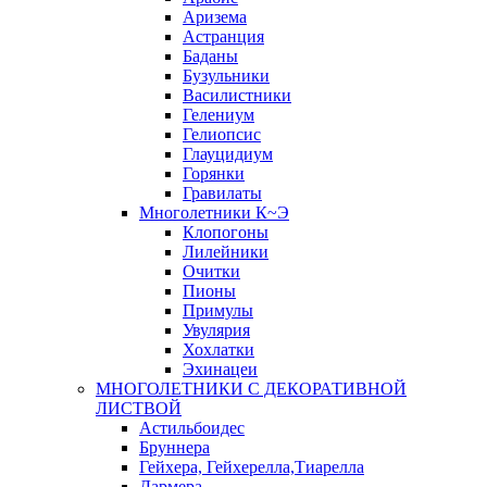
Аризема
Астранция
Баданы
Бузульники
Василистники
Гелениум
Гелиопсис
Глауцидиум
Горянки
Гравилаты
Многолетники К~Э
Клопогоны
Лилейники
Очитки
Пионы
Примулы
Увулярия
Хохлатки
Эхинацеи
МНОГОЛЕТНИКИ С ДЕКОРАТИВНОЙ
ЛИСТВОЙ
Астильбоидес
Бруннера
Гейхера, Гейхерелла,Тиарелла
Дармера