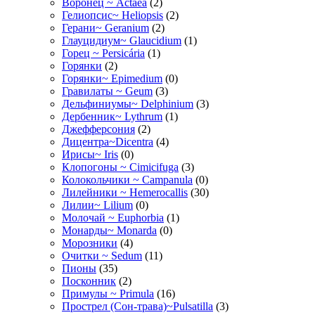
Воронец ~ Actaea
(2)
Гелиопсис~ Heliopsis
(2)
Герани~ Geranium
(2)
Глауцидиум~ Glaucidium
(1)
Горец ~ Persicária
(1)
Горянки
(2)
Горянки~ Epimedium
(0)
Гравилаты ~ Geum
(3)
Дельфиниумы~ Delphinium
(3)
Дербенник~ Lythrum
(1)
Джефферсония
(2)
Дицентра~Dicentra
(4)
Ирисы~ Iris
(0)
Клопогоны ~ Cimicifuga
(3)
Колокольчики ~ Campanula
(0)
Лилейники ~ Hemerocallis
(30)
Лилии~ Lilium
(0)
Молочай ~ Euphorbia
(1)
Монарды~ Monarda
(0)
Морозники
(4)
Очитки ~ Sedum
(11)
Пионы
(35)
Посконник
(2)
Примулы ~ Primula
(16)
Прострел (Сон-трава)~Pulsatilla
(3)