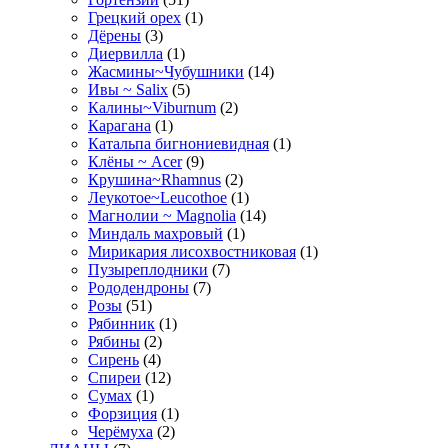
Грецкий орех
(1)
Дёрены
(3)
Диервилла
(1)
Жасмины~Чубушники
(14)
Ивы ~ Salix
(5)
Калины~Viburnum
(2)
Карагана
(1)
Катальпа бигнониевидная
(1)
Клёны ~ Acer
(9)
Крушина~Rhamnus
(2)
Леукотое~Leucothoe
(1)
Магнолии ~ Magnolia
(14)
Миндаль махровый
(1)
Мирикария лисохвостниковая
(1)
Пузыреплодники
(7)
Рододендроны
(7)
Розы
(51)
Рябинник
(1)
Рябины
(2)
Сирень
(4)
Спиреи
(12)
Сумах
(1)
Форзиция
(1)
Черёмуха
(2)