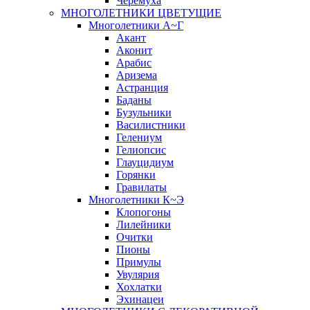
Черёмуха
МНОГОЛЕТНИКИ ЦВЕТУЩИЕ
Многолетники А~Г
Акант
Аконит
Арабис
Аризема
Астранция
Баданы
Бузульники
Василистники
Гелениум
Гелиопсис
Глауцидиум
Горянки
Гравилаты
Многолетники К~Э
Клопогоны
Лилейники
Очитки
Пионы
Примулы
Увулярия
Хохлатки
Эхинацеи