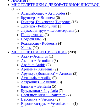
ЛИАНЫ
(7)
МНОГОЛЕТНИКИ С ДЕКОРАТИВНОЙ ЛИСТВОЙ
(132)
Астильбоидес ~ Astilboides
(1)
Бруннера ~ Brunnera
(6)
Гейхера, Гейхерелла,Тиарелла
(16)
Дармера~ Peltiphyllum
(1)
Леукосцептрум ~ Leucosceptrum
(2)
Папоротники
(8)
Подофиллы
(2)
Роджерсия~ Rodgersia
(4)
Хосты
(92)
МНОГОЛЕТНИКИ ЦВЕТУЩИЕ
(208)
Акант~Acanthus
(1)
Аконит ~ Aconitum
(3)
Арабис~Arabis
(2)
Аризема~ Arisaema
(2)
Арункус (Волжанка) ~ Aruncus
(3)
Астильбы~ Astilbe
(0)
Астранция ~ Astrantia
(3)
Баданы ~ Bergenia
(5)
Бузульники ~ Ligularia
(7)
Василистники ~ Thalictrum
(7)
Вероника ~ Veronica
(2)
Вероникаструм ~ Veronicastrum
(1)