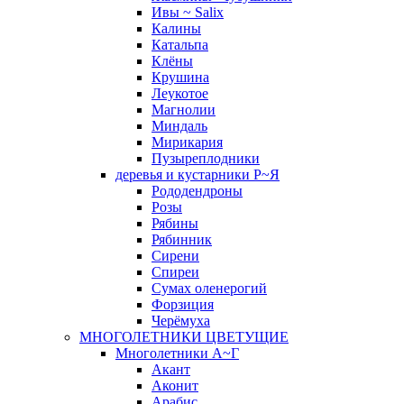
Ивы ~ Salix
Калины
Катальпа
Клёны
Крушина
Леукотое
Магнолии
Миндаль
Мирикария
Пузыреплодники
деревья и кустарники Р~Я
Рододендроны
Розы
Рябины
Рябинник
Сирени
Спиреи
Сумах оленерогий
Форзиция
Черёмуха
МНОГОЛЕТНИКИ ЦВЕТУЩИЕ
Многолетники А~Г
Акант
Аконит
Арабис