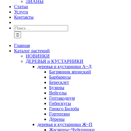
ЛИАНЫ
Статьи
Услуги
Контакты
Главная
Каталог растений
НОВИНКИ
ДЕРЕВЬЯ и КУСТАРНИКИ
деревья и кустарники А~Д
Багрянник японский
Барбарисы
Бересклет
Бузины
Вейгелы
Гептакодиум
Гибискусы
Гинкго Билоба
Гортензии
Дёрены
деревья и кустарники Ж~П
Жасмины~Чубушники