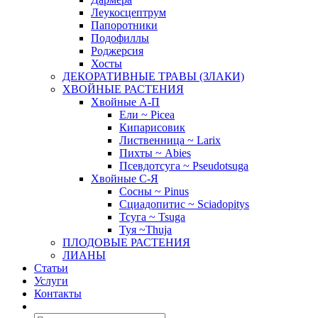
Леукосцептрум
Папоротники
Подофиллы
Роджерсия
Хосты
ДЕКОРАТИВНЫЕ ТРАВЫ (ЗЛАКИ)
ХВОЙНЫЕ РАСТЕНИЯ
Хвойные А-П
Ели ~ Picea
Кипарисовик
Лиственница ~ Larix
Пихты ~ Abies
Псевдотсуга ~ Pseudotsuga
Хвойные С-Я
Сосны ~ Pinus
Сциадопитис ~ Sciadopitys
Тсуга ~ Tsuga
Туя ~Thuja
ПЛОДОВЫЕ РАСТЕНИЯ
ЛИАНЫ
Статьи
Услуги
Контакты