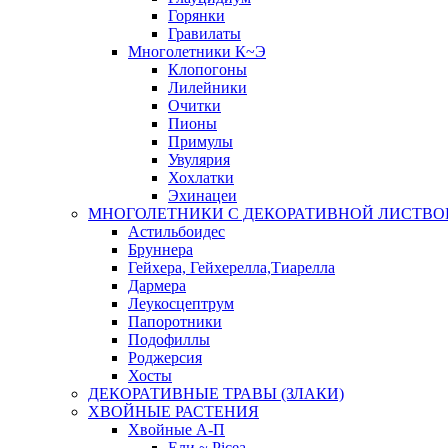
Горянки
Гравилаты
Многолетники К~Э
Клопогоны
Лилейники
Очитки
Пионы
Примулы
Увулярия
Хохлатки
Эхинацеи
МНОГОЛЕТНИКИ С ДЕКОРАТИВНОЙ ЛИСТВО
Астильбоидес
Бруннера
Гейхера, Гейхерелла,Тиарелла
Дармера
Леукосцептрум
Папоротники
Подофиллы
Роджерсия
Хосты
ДЕКОРАТИВНЫЕ ТРАВЫ (ЗЛАКИ)
ХВОЙНЫЕ РАСТЕНИЯ
Хвойные А-П
Ели ~ Picea