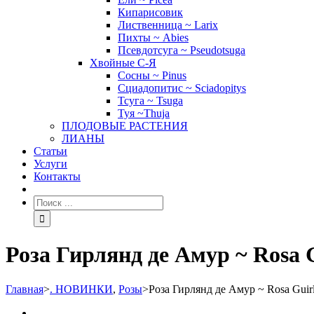
Кипарисовик
Лиственница ~ Larix
Пихты ~ Abies
Псевдотсуга ~ Pseudotsuga
Хвойные С-Я
Сосны ~ Pinus
Сциадопитис ~ Sciadopitys
Тсуга ~ Tsuga
Туя ~Thuja
ПЛОДОВЫЕ РАСТЕНИЯ
ЛИАНЫ
Статьи
Услуги
Контакты
Роза Гирлянд де Амур ~ Rosa 
Главная
>
. НОВИНКИ
,
Розы
>
Роза Гирлянд де Амур ~ Rosa Guir