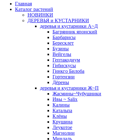
Главная
Каталог растений
НОВИНКИ
ДЕРЕВЬЯ и КУСТАРНИКИ
деревья и кустарники А~Д
Багрянник японский
Барбарисы
Бересклет
Бузины
Вейгелы
Гептакодиум
Гибискусы
Гинкго Билоба
Гортензии
Дёрены
деревья и кустарники Ж~П
Жасмины~Чубушники
Ивы ~ Salix
Калины
Катальпа
Клёны
Крушина
Леукотое
Магнолии
Миндаль