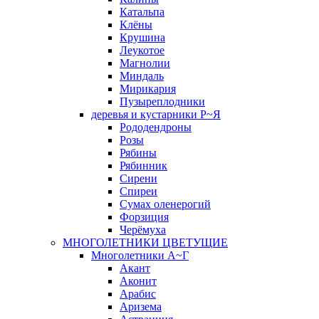
Катальпа
Клёны
Крушина
Леукотое
Магнолии
Миндаль
Мирикария
Пузыреплодники
деревья и кустарники Р~Я
Рододендроны
Розы
Рябины
Рябинник
Сирени
Спиреи
Сумах оленерогий
Форзиция
Черёмуха
МНОГОЛЕТНИКИ ЦВЕТУЩИЕ
Многолетники А~Г
Акант
Аконит
Арабис
Аризема