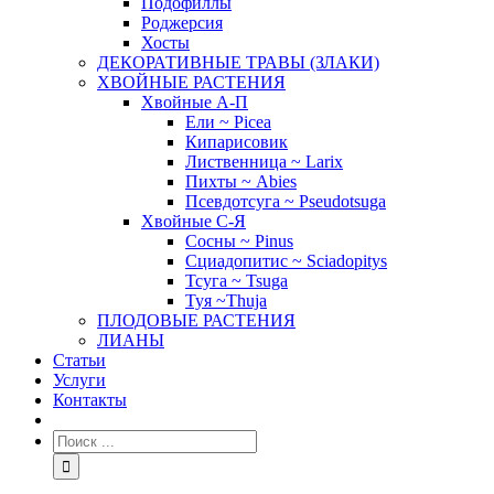
Подофиллы
Роджерсия
Хосты
ДЕКОРАТИВНЫЕ ТРАВЫ (ЗЛАКИ)
ХВОЙНЫЕ РАСТЕНИЯ
Хвойные А-П
Ели ~ Picea
Кипарисовик
Лиственница ~ Larix
Пихты ~ Abies
Псевдотсуга ~ Pseudotsuga
Хвойные С-Я
Сосны ~ Pinus
Сциадопитис ~ Sciadopitys
Тсуга ~ Tsuga
Туя ~Thuja
ПЛОДОВЫЕ РАСТЕНИЯ
ЛИАНЫ
Статьи
Услуги
Контакты