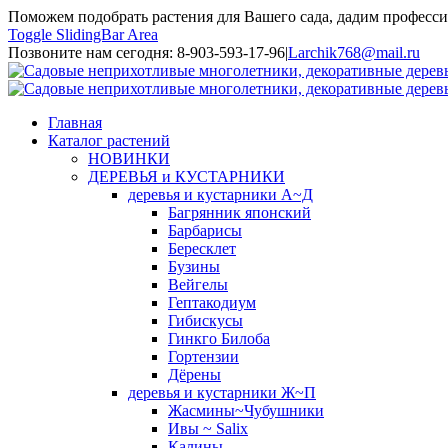
Поможем подобрать растения для Вашего сада, дадим професси
Toggle SlidingBar Area
Позвоните нам сегодня: 8-903-593-17-96
|
Larchik768@mail.ru
Главная
Каталог растений
НОВИНКИ
ДЕРЕВЬЯ и КУСТАРНИКИ
деревья и кустарники А~Д
Багрянник японский
Барбарисы
Бересклет
Бузины
Вейгелы
Гептакодиум
Гибискусы
Гинкго Билоба
Гортензии
Дёрены
деревья и кустарники Ж~П
Жасмины~Чубушники
Ивы ~ Salix
Калины