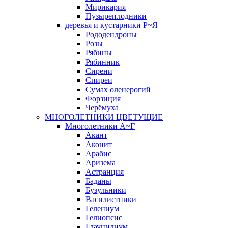
Мирикария
Пузыреплодники
деревья и кустарники Р~Я
Рододендроны
Розы
Рябины
Рябинник
Сирени
Спиреи
Сумах оленерогий
Форзиция
Черёмуха
МНОГОЛЕТНИКИ ЦВЕТУЩИЕ
Многолетники А~Г
Акант
Аконит
Арабис
Аризема
Астранция
Баданы
Бузульники
Василистники
Гелениум
Гелиопсис
Глауцидиум