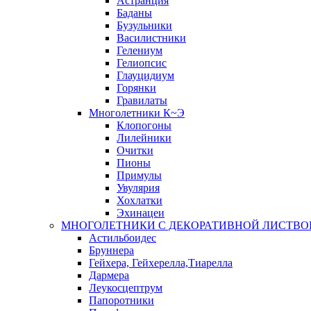
Астранция
Баданы
Бузульники
Василистники
Гелениум
Гелиопсис
Глауцидиум
Горянки
Гравилаты
Многолетники К~Э
Клопогоны
Лилейники
Очитки
Пионы
Примулы
Увулярия
Хохлатки
Эхинацеи
МНОГОЛЕТНИКИ С ДЕКОРАТИВНОЙ ЛИСТВО
Астильбоидес
Бруннера
Гейхера, Гейхерелла,Тиарелла
Дармера
Леукосцептрум
Папоротники